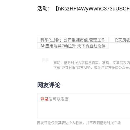
活动：【
hKszRFt4WyWwhC373uUSCF
科华{生}物：公司重视市值.管理工作
【;天风
AI:应用端异?动拉升 天下秀直线涨停
声明：证券时报力求信息真实、准确，文章提及内
下载“证券时报”官方APP，或关注官方微信公众
网友评论
登录
后可以发言
网友评论仅供其表达个人看法，并不表明证券时报立场