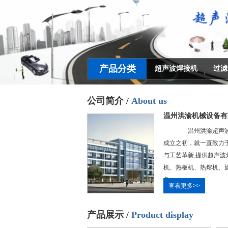
产品分类
超声波焊接机
过滤
公司简介 /
About us
温州洪渝机械设备有
温州
洪渝
超声
成立之初，就一直致力
与工艺革新
,
提供超声波
机
、
热板机
、
热熔机
、
备......
...
查看更多>>
产品展示 /
Product display